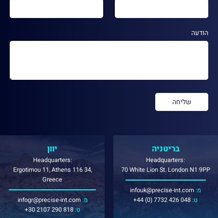
הודעה
בריטניה
יוון
Headquarters:
Headquarters:
Ergotimou 11, Athens 116 34,
70 White Lion St. London N1 9PP
Greece
:מ
infouk@precise-int.com
:ט
+44 (0) 7732 426 048
:מ
infogr@precise-int.com
:ט
+30 2107 290 818