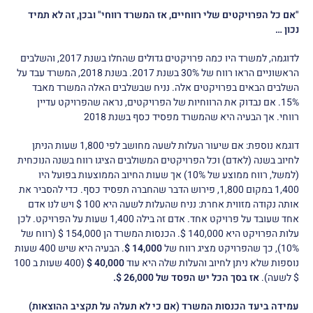
"אם כל הפרויקטים שלי רווחיים, אז המשרד רווחי" ובכן, זה לא תמיד
נכון …
לדוגמה, למשרד היו כמה פרויקטים גדולים שהחלו בשנת 2017, והשלבים
הראשוניים הראו רווח של 30% בשנת 2017. בשנת 2018, המשרד עבד על
השלבים הבאים בפרויקטים אלה. נניח שבשלבים האלה המשרד מאבד
15%. אם נבדוק את הרווחיות של הפרויקטים, נראה שהפרויקט עדיין
רווחי. אך הבעיה היא שהמשרד מפסיד כסף בשנת 2018
דוגמא נוספת: אם שיעור העלות לשעה מחושב לפי 1,800 שעות הניתן
לחיוב בשנה (לאדם) וכל הפרויקטים המשולבים הציגו רווח בשנה הנוכחית
(למשל, רווח ממוצע של 10%) אך שעות החיוב הממוצעות בפועל היו
1,400 במקום 1,800, פירוש הדבר שהחברה תפסיד כסף. כדי להסביר את
אותה נקודה מזווית אחרת: נניח שהעלות לשעה היא 100 $ ויש לנו אדם
אחד שעובד על פרויקט אחד. אדם זה בילה 1,400 שעות על הפרויקט. לכן
עלות הפרויקט היא 140,000 $. הכנסות המשרד הן 154,000 $ (רווח של
10%), כך שהפרויקט מציג רווח של
14,000 $
. הבעיה היא שיש 400 שעות
נוספות שלא ניתן לחיוב והעלות שלה היא עוד
40,000 $
(400 שעות ב 100
$ לשעה).
אז בסך הכל יש הפסד של 26,000 $.
עמידה ביעד הכנסות המשרד (אם כי לא תעלה על תקציב ההוצאות)