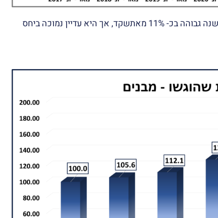
בתחום התשתיות- רמת ההכנסה בחציון הראשון של השנה גבוהה בכ- 11% מאתשקד, אך היא עדיין נמוכה ביחס