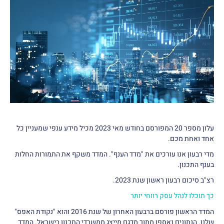
עלון מספר 20 המפורסם בחודש מאי 2023 מכיל מידע ענפי שמעניין כל
אחד ואחת מכם.
מדי רבעון אנו עורכים את "מדד הענף". המדד משקף את התמורות החלות
בענף התכנון.
רצ"ב סיכום רבעון ראשון שנת 2023.
כך תוכלו לנהל עסק רווחי יותר
המדד הראשון פורסם ברבעון האחרון של שנת 2016 והוא "נקודת האפס"
שלנו. הנתונים נאספו מתוך מדגם מייצג ממשרדי התכנון בישראל. המדד