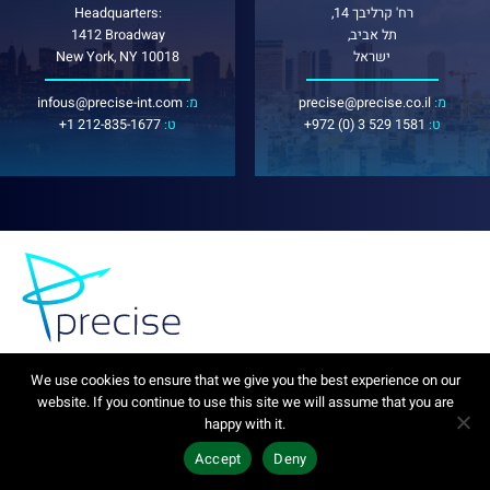
רח' קרליבך 14,
Headquarters:
תל אביב,
1412 Broadway
ישראל
New York, NY 10018
:מ
precise@precise.co.il
:מ
infous@precise-int.com
:ט
+972 (0) 3 529 1581
:ט
+1 212-835-1677
We use cookies to ensure that we give you the best experience on our
website. If you continue to use this site we will assume that you are
happy with it.
Privacy Policy
נגישות
מידע משפטי
Accept
Deny
מיתוג ובניית אתר