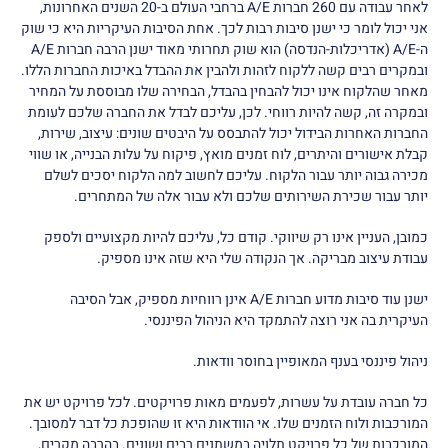
לאחר עבודה עם 260 חברות A/E ברחבי העולם ב-20 השנים האחרונות,
אני יכול לומר כי ישנן סיבות רבות לכך. אחת הסיבות העיקריות היא כי שוק
ה-A/E (אדריכלות-הנדסה) הוא שוק תחרותי מאוד ישנן הרבה חברות A/E
ובמקרים רבים קשה ללקוח לזהות ולהבין את ההבדל באיכות החברות הללו.
מאחר שהלקוח אינו יכול להבחין בהבדל, הבחירה שלו מבוססת על המחיר
ובמקרה זה, קשה להיות רווחי. לכן, עליכם לבדל את החברה שלכם לעומת
החברות האחרות הבידול יכול להתבסס על היבטים שונים: עיצוב, שירות,
קבלת אישורים והיתרים, לוח זמנים מואץ, פיקוח על עלות הבנייה, או שווי
מכירה גבוה יותר עבור הלקוח. עליכם לחשוב למה הלקוח יסכים לשלם
יותר עבור שכירת השירותים שלכם ולא עבור אלה של המתחרים.
כמובן, העניין אינו רק שיווקי. קודם כל, עליכם להיות מקצועיים ולספק
עבודת עיצוב מבריקה. אך הנקודה שלי היא שזה אינו מספיק.
ישנן עוד סיבות מדוע חברות A/E אינן רווחיות מספיק, אבל הסיבה
העיקרית בה אני רוצה להתמקד היא הניהול הפיננסי.
ניהול פיננסי בענף המאופיין בחוסר וודאות.
כל חברה עובדת על עשרות, לפעמים מאות פרויקטים. לכל פרויקט יש את
המורכבות ולוח הזמנים שלו. אי הוודאות היא זו שהופכת כל דבר למסובך.
המורכבות של כל פרויקט תלויה במשתנים רבים ושונים. בהרבה מקרים,