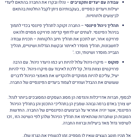
עבודה עם יעדים ותקציבים
– נהלו ובקרו את החברה בהתאם ליעדי
יעילות ויעדים כספיים , בעקבותיהם ניתן לקבל החלטות בהתאם
לביצועים ולתחזיות.
תהליך ניהול פיננסי
– החברה זקוקה לתהליך פיננסי בכדי לתמוך
בניהול הפיננסי. לעתים יש לדחוף קדימה פרויקט מסוים ולהאט
פרויקט אחר, יש לתכנן את תהליך חיוב הלקוחות – תכנית עבודה
לחשבונות, תהליך מוסדר לאיתור ובקשת הגדלות ושינויים, תהליך
הגבייה מוסדר ושיטתי, וכו .'
פוקוס
– מיקרו-ניהול עלול להיות רע כמו היעדר ניהול. עם הרבה
פרויקטים וצוות גדול, קל ללכת לאיבוד עם מיקרו-ניהול. כדי להיות
יעיל, עליכם להיות ממוקדים ולהקדיש את מאמצי הניהול לדברים
שעושים את ההבדל ועוזרים לעמוד ביעדים הפיננסיים של החברה.
לבסוף, חברות אדריכלות והנדסה הן מסוג העסקים המסובכים ביותר לנהל.
יש צורך באדם ברמה גבוהה שמבין הן בתהליכי התכנון והן בתהליך הניהול
הפיננסי, אשר יהיה אחראי על הביצועים הפיננסיים של החברה. החדשות
הטובות הן שחברות שהתאימו את תהליך הניהול שלהן לפי השיטה הזו , זכו
לשיפור גדול מאד ביעילות וברווח החברה.
אל תהיו חוטב העצים שאין לו מספיק זמן להשחיז את הגרזן שלו.