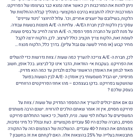
ניתן לזהות את המורכבות רק כאשר אתה נמצא כבר בעיצומו של הפרויקט.
המורכבות יכולה להתבטא בהיבט המקצועי- בתהליך קבלת ההחלטות של
הלקוח, בשילובם של יועצים אחרים, וכו'. עלול להיווצר "ניגוד עניינים"
עסקי בין הלקוח לבין חברת הA/E-. עלויות ה- A/E מוצגות בשעות עבודה.
על מנת להגן על החברה מפני הפסד, ה- A/E תרצה לחייב על בסיס שעות.
לעומת זאת, הלקוח צריך תקציב כולל לעיצוב. לכן, הלקוח ירצה לקבל
מחיר קבוע (או מחיר לשעה עם גבול עליון). בדרך כלל, הלקוח מנצח …
לכן, חברת ה- A/E צריכה להעריך כמה שעות / צוות נדרשות כדי להשלים
את הפרויקט. בעקבות אי- הוודאות, הדבר אינו קל לביצוע. בכל אופן, חשוב
מאוד לבחון את האומדן הראשוני שלכם ולבדוק עד כמה הוא מדויק.
מניסיוני, יש הבדל משמעותי בין אומדן ה -A/E לבין השעות בפועל
שהושקעו בפרויקט. בדקו בעצמכם – מהו אחוז הפרויקטים הרווחיים
בעסק שלכם ?
גם אם אתם יכולים להעריך את המספר המדויק של שעות / צוות על
פרויקט מסוים, אין זה אומר שאתם הולכים להרוויח. ישנם הרבה משתנים
המשפיעים על העלות לפי שעה. נניח, למשל, כי כאשר התחלתם פרויקט
מסוים, בחברה שלכם היו 50 עובדים מקצועיים. כעת ובגלל כל מיני נסיבות,
צמצמתם את הצוות ל-40 עובדים. ההשלכות של הצמצום הזה על התקורה
מתבטאות בעלייה של 25% בהוצאות אלה. האם לקחתם את זה בחשבון ?