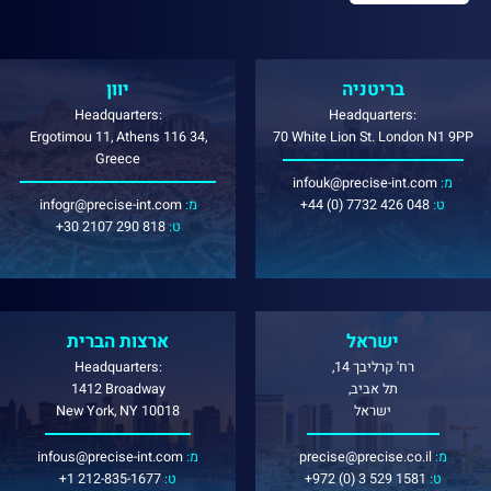
בריטניה
יוון
Headquarters:
Headquarters:
Ergotimou 11, Athens 116 34,
70 White Lion St. London N1 9PP
Greece
:מ
infouk@precise-int.com
:ט
+44 (0) 7732 426 048
:מ
infogr@precise-int.com
:ט
+30 2107 290 818
ישראל
ארצות הברית
רח' קרליבך 14,
Headquarters:
תל אביב,
1412 Broadway
ישראל
New York, NY 10018
:מ
precise@precise.co.il
:מ
infous@precise-int.com
:ט
+972 (0) 3 529 1581
:ט
+1 212-835-1677