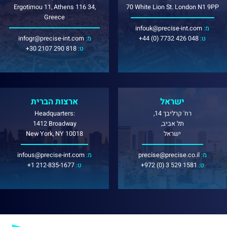
Ergotimou 11, Athens 116 34,
70 White Lion St. London N1 9PP
Greece
:מ
infouk@precise-int.com
:ט
+44 (0) 7732 426 048
:מ
infogr@precise-int.com
:ט
+30 2107 290 818
ישראל
ארצות הברית
רח' קרליבך 14,
Headquarters:
תל אביב,
1412 Broadway
ישראל
New York, NY 10018
:מ
precise@precise.co.il
:מ
infous@precise-int.com
:ט
+972 (0) 3 529 1581
:ט
+1 212-835-1677