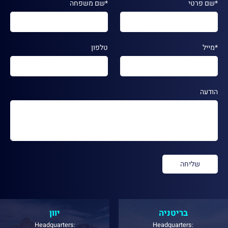
*שם פרטי
*שם משפחה
*מייל
טלפון
הודעה
בריטניה
יוון
Headquarters:
Headquarters: