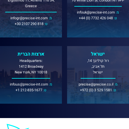
Ergotimou 11, Athens 116 34,
70 White Lion St. London N1 9PP
Greece
:מ
infouk@precise-int.com
:ט
+44 (0) 7732 426 048
:מ
infogr@precise-int.com
:ט
+30 2107 290 818
ישראל
ארצות הברית
רח' קרליבך 14,
Headquarters:
תל אביב,
1412 Broadway
ישראל
New York, NY 10018
:מ
precise@precise.co.il
:מ
infous@precise-int.com
:ט
+972 (0) 3 529 1581
:ט
+1 212-835-1677