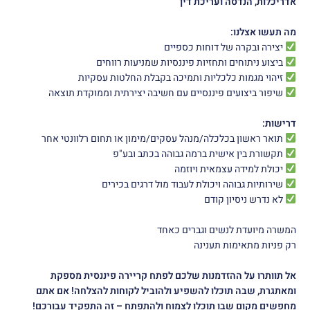
אדריכלות, הנדסה ועריכת דין
מה תעשו אצלנו:
יצירה ובקרה של דוחות כספיים
ביצוע ניתוחים ותחזיות פיננסיות שמניעות רווחים
זיהוי מגמות כלכליות ותמיכה בקבלת החלטות עסקיות
שיפור ביצועים פיננסיים עם חשיבה יצירתית וממוקדת תוצאה
דרישות:
תואר ראשון בכלכלה/מנהל עסקים/מימון או תחום רלוונטי אחר
תקשורת בין אישית ברמה גבוהה בכתב ובע"פ
יכולת למידה עצמאית ויוזמה
שירותיות גבוהה ויכולת לעבוד מול דרגים בכירים
לא נדרש ניסיון קודם
המשרה מיועדת לנשים וגברים כאחד
רק פניות מתאימות תענינה
אל תוותרו על
ההזדמנות שלכם לפתח קריירה פיננסית מספקת
ומאתגרת, שבה תוכלו להשפיע ולהוביל לקוחות להצלחה! אם אתם
מחפשים מקום שבו תוכלו לצמוח ולהתפתח – זה התפקיד עבורכם
!