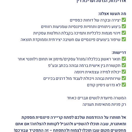
אדריכלות, הנדסה ועריכת דין
מה תעשו אצלנו:
יצירה ובקרה של דוחות כספיים
ביצוע ניתוחים ותחזיות פיננסיות שמניעות רווחים
זיהוי מגמות כלכליות ותמיכה בקבלת החלטות עסקיות
שיפור ביצועים פיננסיים עם חשיבה יצירתית וממוקדת תוצאה
דרישות:
תואר ראשון בכלכלה/מנהל עסקים/מימון או תחום רלוונטי אחר
תקשורת בין אישית ברמה גבוהה בכתב ובע"פ
יכולת למידה עצמאית ויוזמה
שירותיות גבוהה ויכולת לעבוד מול דרגים בכירים
לא נדרש ניסיון קודם
המשרה מיועדת לנשים וגברים כאחד
רק פניות מתאימות תענינה
אל תוותרו על
ההזדמנות שלכם לפתח קריירה פיננסית מספקת
ומאתגרת, שבה תוכלו להשפיע ולהוביל לקוחות להצלחה! אם אתם
מחפשים מקום שבו תוכלו לצמוח ולהתפתח – זה התפקיד עבורכם
!