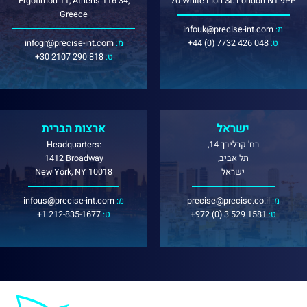
Ergotimou 11, Athens 116 34,
70 White Lion St. London N1 9PP
Greece
:מ
infouk@precise-int.com
:ט
+44 (0) 7732 426 048
:מ
infogr@precise-int.com
:ט
+30 2107 290 818
ישראל
ארצות הברית
רח' קרליבך 14,
Headquarters:
תל אביב,
1412 Broadway
ישראל
New York, NY 10018
:מ
precise@precise.co.il
:מ
infous@precise-int.com
:ט
+972 (0) 3 529 1581
:ט
+1 212-835-1677